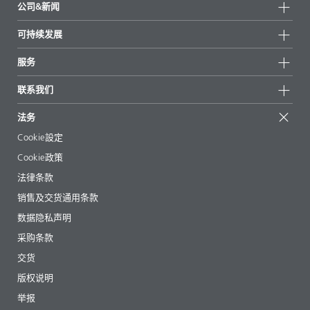
公司&新闻
所有产品
公司信息
可持续发展
重点推荐
新闻
可持续发展
服务
新闻和媒体
可持续产品
有问必答
地区和分销商
联系我们
成功案例
起始配方
展会和活动
联系我们
EcoVadis
法务
文章
管理层
BYKinside
认证
Cookie設定
电子书
职业生涯
Cookie政策
法规事务
法律条款
助剂指南 App
销售及交货通用条款
视频
数据隐私声明
下载
采购条款
交货
版权说明
举报