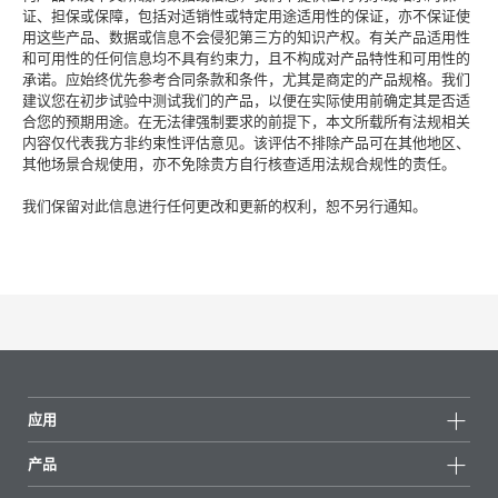
证、担保或保障，包括对适销性或特定用途适用性的保证，亦不保证使
用这些产品、数据或信息不会侵犯第三方的知识产权。有关产品适用性
和可用性的任何信息均不具有约束力，且不构成对产品特性和可用性的
承诺。应始终优先参考合同条款和条件，尤其是商定的产品规格。我们
建议您在初步试验中测试我们的产品，以便在实际使用前确定其是否适
合您的预期用途。在无法律强制要求的前提下，本文所载所有法规相关
内容仅代表我方非约束性评估意见。该评估不排除产品可在其他地区、
其他场景合规使用，亦不免除贵方自行核查适用法规合规性的责任。
我们保留对此信息进行任何更改和更新的权利，恕不另行通知。
应用
产品
产品组