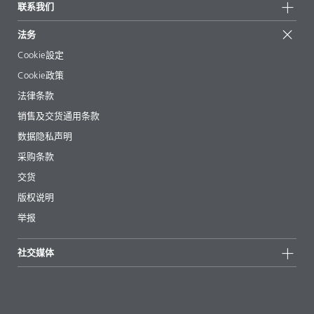
地区和分销商
联系我们
成功案例
起始配方
展会和活动
联系我们
EcoVadis
法务
文章
管理层
BYKinside
认证
Cookie設定
电子书
职业生涯
Cookie政策
法规事务
法律条款
助剂指南 App
销售及交货通用条款
视频
数据隐私声明
下载
采购条款
交货
版权说明
举报
社交媒体