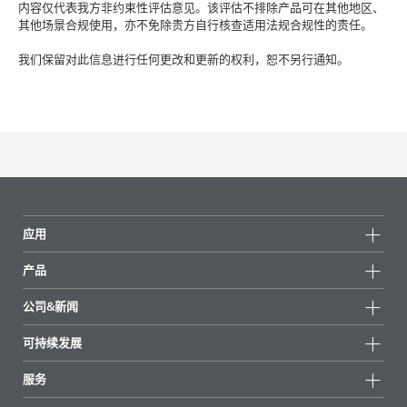
内容仅代表我方非约束性评估意见。该评估不排除产品可在其他地区、
其他场景合规使用，亦不免除贵方自行核查适用法规合规性的责任。
我们保留对此信息进行任何更改和更新的权利，恕不另行通知。
应用
产品
产品组
公司&新闻
所有产品
公司信息
可持续发展
重点推荐
新闻
可持续发展
服务
新闻和媒体
可持续产品
有问必答