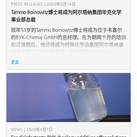
PRESS RELEASES | 2020年5月14日
Tammo Boinowitz博士将成为阿尔塔纳集团毕克化学
事业部总裁
现年53岁的Tammo Boinowitz博士将成为位于韦塞尔
的BYK-Chemie GmbH的总经理。在为期两个月的培训
和过渡期后，他还将成为特殊化学品集团阿尔塔纳最
大事业部毕克化学的总裁。他将接替Christoph
Schlünken博士。
更多
NEWS | 2020年4月7日