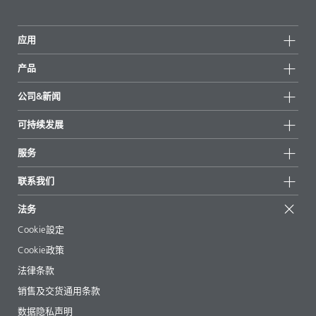
应用
产品
产品组
公司&新闻
所有产品
公司信息
可持续发展
重点推荐
新闻
可持续发展
服务
新闻和媒体
可持续产品
有问必答
地区和分销商
联系我们
成功案例
起始配方
展会和活动
联系我们
EcoVadis
法务
文章
管理层
BYKinside
认证
Cookie設定
电子书
职业生涯
Cookie政策
法规事务
法律条款
助剂指南 App
销售及交货通用条款
视频
数据隐私声明