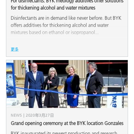
For disinfectants: BYK rheology additives offer solutions
for thickening alcohol and water mixtures
Disinfectants are in demand like never before. But BYK
offers additives for thickening alcohol and water
mixtures based on ethanol or isopropanol...
更多
NEWS | 2020年3月27日
Grand opening ceremony at the BYK location Gonzales
BYK inaugurated its newest production and research