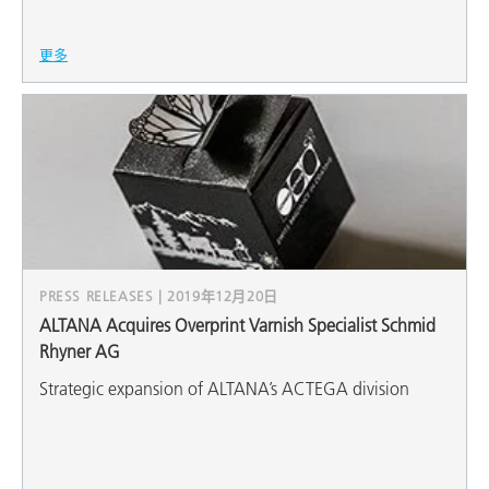
更多
PRESS RELEASES | 2019年12月20日
ALTANA Acquires Overprint Varnish Specialist Schmid
Rhyner AG
Strategic expansion of ALTANA’s ACTEGA division