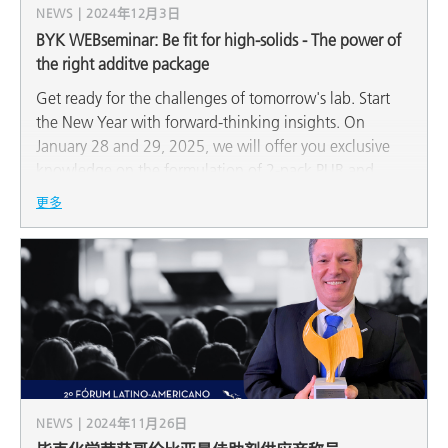
NEWS | 2024年12月3日
BYK WEBseminar: Be fit for high-solids - The power of
the right additve package
Get ready for the challenges of tomorrow's lab. Start
the New Year with forward-thinking insights. On
January 28 and 29, 2025, we will offer you exclusive
knowledge on the formulation of 2-pack PUR and
polyaspartic systems. BYK's technical experts will
更多
present the latest developments in the selection and
application of wetting and dispersing additives,
rheology additives, surface additives and defoamers.
Learn more about the chemistry and working
mechanism of these additives and take advantage of
this opportunity to learn about modern test methods
and new product developments that meet the latest
regulatory requirements.
NEWS | 2024年11月26日