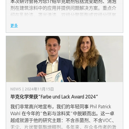
本次研讨会将为您介绍毕克助剂包括流变助剂、消泡
剂在建筑涂料中的应用并提供问题解决方案。重点介
绍在乳胶漆，罩光清漆、双组分聚氨酯或双组分环氧
地坪涂料等建筑涂料体系中遇到的各种消泡及流变问
更多
题的助剂推荐及解决思路。将从助剂的作用原理、产
品特征以及应用推荐入手，从一些实际助剂使用案例
的角度出发，主要目的是解决消泡/流变助剂怎么选，
助剂使用过程中遇到问题怎么办，涂料应用有缺陷怎
么解决的问题。突出了助剂对建筑涂料产品的在消泡/
流变问题中起到的积极作用。研讨会结束后有在线答
疑和互动环节。
NEWS | 2024年11月15日
毕克化学荣获“Farbe und Lack Award 2024”
我们非常高兴地宣布，我们的年轻同事 Phil Patrick
Wahl 在今年的“色彩与涂料奖”中脱颖而出。这一卓
越成就源于他的研究主题：不含杀菌剂、不含VOC、
无尘、片状聚氨酯增稠剂。多年来，在众多作者的激