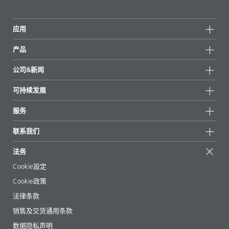
应用
产品
产品组
公司&新闻
所有产品
公司信息
可持续发展
重点推荐
新闻
可持续发展
服务
新闻和媒体
可持续产品
有问必答
地区和分销商
联系我们
成功案例
起始配方
展会和活动
联系我们
EcoVadis
法务
文章
管理层
BYKinside
认证
Cookie設定
电子书
职业生涯
Cookie政策
法规事务
法律条款
助剂指南 App
销售及交货通用条款
视频
数据隐私声明