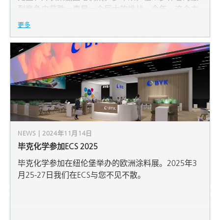
烈竞争中获胜一直是一个巨大的挑战。今年，这个主
题、文本和作者的卓越表现使得天平倾向于毕克化
更多
学。对这些创新产品感兴趣吗？探索更多关于我们的
新RHEOBYK系列产品：增稠剂 - RHEOBYK-7650、
RHEOBYK-7670和RHEOBYK-7690
NEWS | 2024年11月14日
毕克化学参加ECS 2025
毕克化学参加在纽伦堡举办的欧洲涂料展。2025年3
月25-27日我们在ECS与您不见不散。