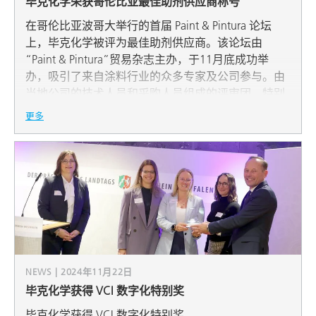
毕克化学荣获哥伦比亚最佳助剂供应商称号
在哥伦比亚波哥大举行的首届 Paint & Pintura 论坛
上，毕克化学被评为最佳助剂供应商。该论坛由
“Paint & Pintura”贸易杂志主办，于11月底成功举
办，吸引了来自涂料行业的众多专家及公司参与。由
当地公司的技术人员和采购人员组成的评审团，特别
赞赏了毕克化学与客户的亲密关系以及卓越技术和商
更多
业服务。
从左到右：Silke Wolf（德国原材料和化学工业社会事故保险机构）、
NEWS | 2024年11月22日
Anja Fisch、Natascha Sehrin、Jessica Datta（均来自毕克化学）、
毕克化学获得 VCI 数字化特别奖
Thomas Wessel，VCI NRW 董事会主席
毕克化学获得 VCI 数字化特别奖