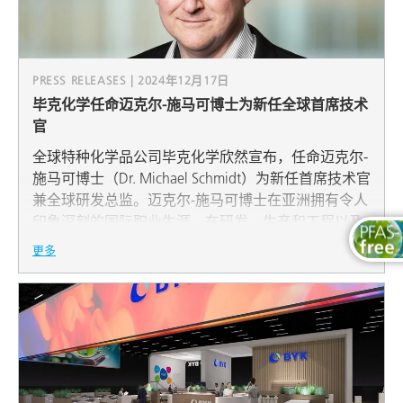
PRESS RELEASES | 2024年12月17日
毕克化学任命迈克尔-施马可博士为新任全球首席技术
官
全球特种化学品公司毕克化学欣然宣布，任命迈克尔-
施马可博士（Dr. Michael Schmidt）为新任首席技术官
兼全球研发总监。迈克尔-施马可博士在亚洲拥有令人
印象深刻的国际职业生涯，在研发、生产和工程以及
各种业务职能方面拥有丰富的经验。
更多