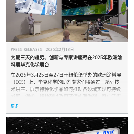
PRESS RELEASES | 2025年2月13日
为期三天的趋势、创新与专家讲座尽在2025年欧洲涂
料展毕克化学展台
在2025年3月25日至27日于纽伦堡举办的欧洲涂料展
（ECS）上，毕克化学的助剂专家们将通过一系列技
术讲座，展示特种化学品如何推动各领域实现可持续
发展。例如，蜡助剂以及更环保的消泡剂，可广泛应
用于液体和粉末涂料以及建筑领域，助力达成生态目
更多
标。