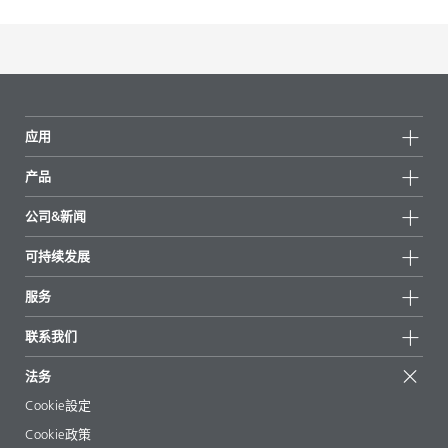
应用
产品
产品组
公司&新闻
所有产品
公司信息
可持续发展
重点推荐
新闻
可持续发展
服务
新闻和媒体
可持续产品
有问必答
地区和分销商
联系我们
成功案例
起始配方
展会和活动
联系我们
EcoVadis
法务
文章
管理层
BYKinside
认证
Cookie設定
电子书
职业生涯
Cookie政策
法规事务