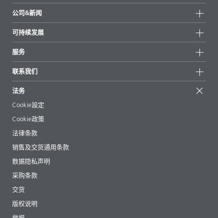
产品组
公司&新闻
所有产品
公司信息
可持续发展
重点推荐
新闻
可持续发展
服务
新闻和媒体
可持续产品
有问必答
地区和分销商
联系我们
成功案例
起始配方
展会和活动
联系我们
EcoVadis
法务
文章
管理层
BYKinside
认证
Cookie設定
电子书
职业生涯
Cookie政策
法规事务
法律条款
助剂指南 App
销售及交货通用条款
视频
数据隐私声明
下载
采购条款
交货
版权说明
举报