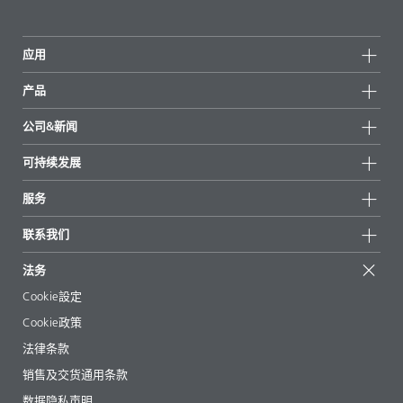
应用
产品
产品组
公司&新闻
所有产品
公司信息
可持续发展
重点推荐
新闻
可持续发展
服务
新闻和媒体
可持续产品
有问必答
地区和分销商
联系我们
成功案例
起始配方
展会和活动
联系我们
EcoVadis
法务
文章
管理层
BYKinside
认证
Cookie設定
电子书
职业生涯
Cookie政策
法规事务
法律条款
助剂指南 App
销售及交货通用条款
视频
数据隐私声明