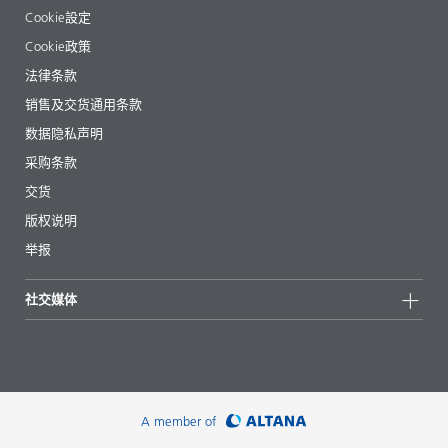
管理层
BYKinside
认证
Cookie設定
电子书
职业生涯
Cookie政策
法规事务
法律条款
助剂指南 App
销售及交货通用条款
视频
数据隐私声明
下载
采购条款
交货
版权说明
举报
社交媒体
A member of