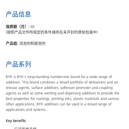
产品信息
保质期（月）:
60
(按照产品文件所规定的条件储存在未开封的原始包装中)
产品组:
消泡剂和脱泡剂
产品系列
BYK is BYK's long-standing number-one brand for a wide range of
additives. This brand combines a broad portfolio of defoamers and air
release agents, surface additives, adhesion promoter and coupling
agents as well as some wetting and dispersing additives to provide the
best properties for coatings, printing inks, plastic materials and various
other applications. BYK additives can be used in a broad range of
applications and systems.
Key benefits