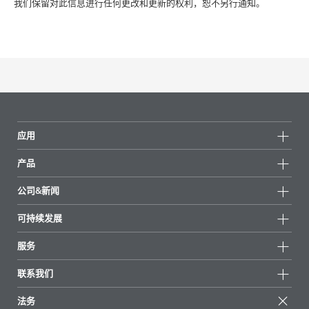
我们保留对此信息进行任何更改和更新的权利，恕不另行通知。
应用
产品
产品组
公司&新闻
所有产品
公司信息
可持续发展
重点推荐
新闻
可持续发展
服务
新闻和媒体
可持续产品
有问必答
地区和分销商
联系我们
成功案例
起始配方
展会和活动
联系我们
EcoVadis
法务
文章