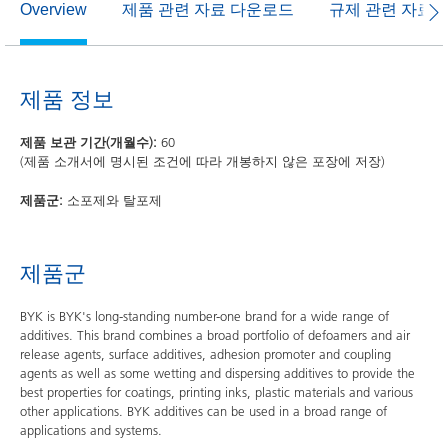
제품 관련 자료 다운로드
규제 관련 자료
Overview
제품 정보
제품 보관 기간(개월수):
60
(제품 소개서에 명시된 조건에 따라 개봉하지 않은 포장에 저장)
제품군:
소포제와 탈포제
제품군
BYK is BYK's long-standing number-one brand for a wide range of
additives. This brand combines a broad portfolio of defoamers and air
release agents, surface additives, adhesion promoter and coupling
agents as well as some wetting and dispersing additives to provide the
best properties for coatings, printing inks, plastic materials and various
other applications. BYK additives can be used in a broad range of
applications and systems.