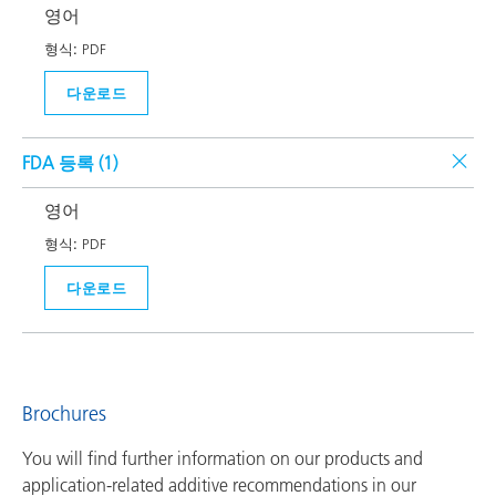
영어
형식:
PDF
다운로드
FDA 등록 (
1
)
영어
형식:
PDF
다운로드
Brochures
You will find further information on our products and
application-related additive recommendations in our