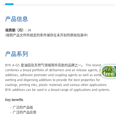
产品信息
保质期（月）:
36
(按照产品文件所规定的条件储存在未开封的原始包装中)
产品系列
BYK A-GS 是油田及天然气领域用毕克助剂品牌之一。 This brand
combines a broad portfolio of defoamers and air release agents, surface
additives, adhesion promoter and coupling agents as well as some
wetting and dispersing additives to provide the best properties for
coatings, printing inks, plastic materials and various other applications.
BYK additives can be used in a broad range of applications and systems.
Key benefits
广泛的产品组
广泛的产品应用