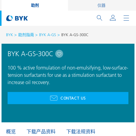
助剂
仪器
BYK
助剂指南
BYK A-GS
BYK A-GS-300C
BYK A-GS-300C
100 % active formulation of non-emulsifying, low-surface-
tension surfactants for use as a stimulation surfactant to
increase oil recovery.
CONTACT US
概览
下载产品资料
下载法规资料