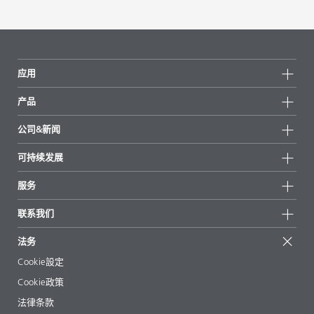
应用
产品
产品组
公司&新闻
所有产品
公司信息
可持续发展
重点推荐
新闻
可持续发展
服务
新闻和媒体
可持续产品
有问必答
地区和分销商
联系我们
成功案例
起始配方
展会和活动
联系我们
EcoVadis
法务
文章
管理层
BYKinside
认证
Cookie設定
电子书
职业生涯
Cookie政策
法规事务
法律条款
助剂指南 App