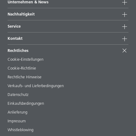
Unternehmen & News
Alle Produkte
Unternehmensinformationen
Nachhaltigkeit
Highlights
News
Nachhaltigkeit
Service
Presse & Medien
Nachhaltige Produkte
Expertenrat
Standorte & Distributoren
Kontakt
Success Stories
Startformulierungen
Messen & Events
Kontaktieren Sie uns
EcoVadis
Rechtliches
Veröffentlichungen
Ihr Nachbar BYK
BYKinside
Zertifikate
Cookie-Einstellungen
ebooks
Management Team
Cookie-Richtlinie
Regulatory Affairs
Karriere
Rechtliche Hinweise
Additive Guide App
Folgen Sie uns
Verkaufs- und Lieferbedingungen
Videos
Datenschutz
Downloads
Einkaufsbedingungen
Anlieferung
Impressum
Whistleblowing