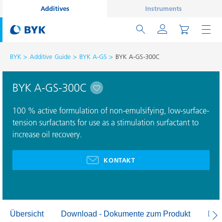
Additives
Instruments
BYK
Additive Guide
BYK A-GS
BYK A-GS-300C
BYK A-GS-300C
100 % active formulation of non-emulsifying, low-surface-
tension surfactants for use as a stimulation surfactant to
increase oil recovery.
KONTAKT
Übersicht
Download - Dokumente zum Produkt
Dow