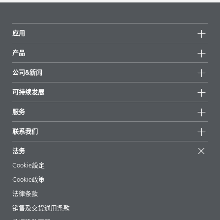
应用
产品
产品组
公司&新闻
所有产品
公司信息
可持续发展
重点推荐
新闻
可持续发展
服务
新闻和媒体
可持续产品
有问必答
地区和分销商
联系我们
成功案例
起始配方
展会和活动
联系我们
EcoVadis
法务
文章
管理层
BYKinside
认证
Cookie設定
电子书
职业生涯
Cookie政策
法规事务
法律条款
助剂指南 App
销售及交货通用条款
视频