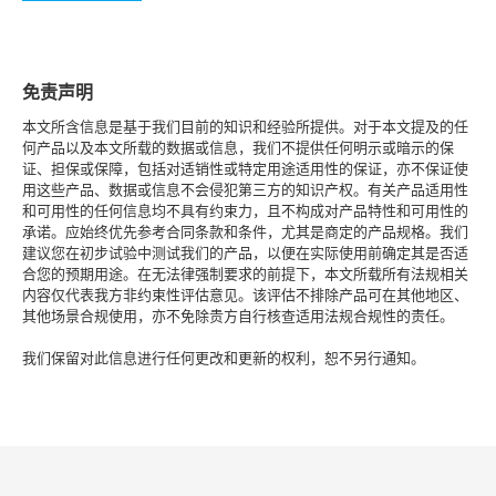
免责声明
本文所含信息是基于我们目前的知识和经验所提供。对于本文提及的任
何产品以及本文所载的数据或信息，我们不提供任何明示或暗示的保
证、担保或保障，包括对适销性或特定用途适用性的保证，亦不保证使
用这些产品、数据或信息不会侵犯第三方的知识产权。有关产品适用性
和可用性的任何信息均不具有约束力，且不构成对产品特性和可用性的
承诺。应始终优先参考合同条款和条件，尤其是商定的产品规格。我们
建议您在初步试验中测试我们的产品，以便在实际使用前确定其是否适
合您的预期用途。在无法律强制要求的前提下，本文所载所有法规相关
内容仅代表我方非约束性评估意见。该评估不排除产品可在其他地区、
其他场景合规使用，亦不免除贵方自行核查适用法规合规性的责任。
我们保留对此信息进行任何更改和更新的权利，恕不另行通知。