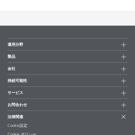
適用分野
製品
製品グループ
会社
全製品
会社情報
持続可能性
ハイライト
ニュース
持続可能性
サービス
拠点と販売代理店
持続可能な製品
お問合せ
展示会 & イベント
お問合わせ
サクセスストーリー
配合の出発点
経営陣
お問合せ先
EcoVadis
法律関連
論文記事
キャリア
BYKinside
証明書
Cookie設定
ebooks(電子書籍)
フォロー
Cookie ポリシー