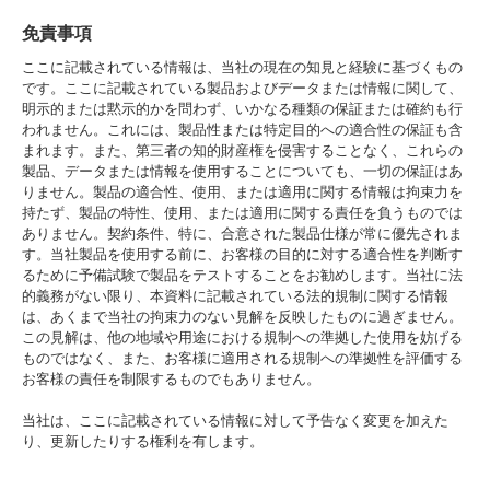
免責事項
ここに記載されている情報は、当社の現在の知見と経験に基づくもの
です。ここに記載されている製品およびデータまたは情報に関して、
明示的または黙示的かを問わず、いかなる種類の保証または確約も行
われません。これには、製品性または特定目的への適合性の保証も含
まれます。また、第三者の知的財産権を侵害することなく、これらの
製品、データまたは情報を使用することについても、一切の保証はあ
りません。製品の適合性、使用、または適用に関する情報は拘束力を
持たず、製品の特性、使用、または適用に関する責任を負うものでは
ありません。契約条件、特に、合意された製品仕様が常に優先されま
す。当社製品を使用する前に、お客様の目的に対する適合性を判断す
るために予備試験で製品をテストすることをお勧めします。当社に法
的義務がない限り、本資料に記載されている法的規制に関する情報
は、あくまで当社の拘束力のない見解を反映したものに過ぎません。
この見解は、他の地域や用途における規制への準拠した使用を妨げる
ものではなく、また、お客様に適用される規制への準拠性を評価する
お客様の責任を制限するものでもありません。
当社は、ここに記載されている情報に対して予告なく変更を加えた
り、更新したりする権利を有します。