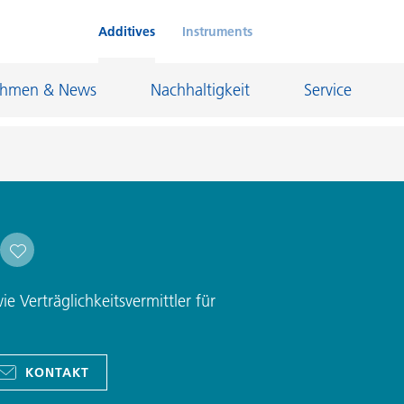
Additives
Instruments
ehmen & News
Nachhaltigkeit
Service
Klebstoffe und Dichtungsmassen
eschichtungen
Leder- und Textilbeschichtungen
nd Feuerfestindustrie
Maler- und Bautenlacke
 Verträglichkeitsvermittler für
und I&I
Öl- und Gasindustrie
Möbellacke
Papierbeschichtungen
KONTAKT
cke
Personal Care