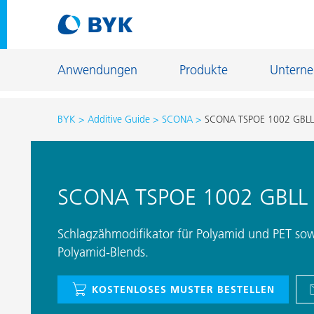
Anwendungen
Produkte
Untern
BYK
Additive Guide
SCONA
SCONA TSPOE 1002 GBLL
Produktempfehlungen nach Anwendungen
Produktempfehlungen nach Anwendungen
Fiber Sizing
SCONA TSPOE 1002 GBLL
Autoreparaturlackierung
Fußbodenb
Autoserienlackierung
Gießerei- u
Schlagzähmodifikator für Polyamid und PET sowie
Bauchemie
Polyamid-Blends.
Home Care 
Can Coatings
Holz- und 
KOSTENLOSES MUSTER BESTELLEN
Coil Coatings
Industriela