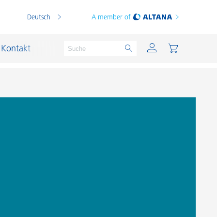
Deutsch
A member of
Kontakt
PVC Compounds
PVC-Plastisole
Schichtsilikat-Katalysatoren
Schiffslackierung und Korrosionsschutz
Schmierstoffe und Formtrennmittel
Thermoplaste