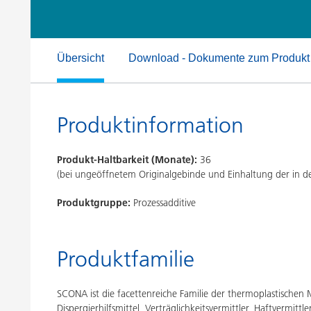
Druckfarben
Inkjet Inks
Energiespeicherung
Übersicht
Download - Dokumente zum Produkt
Produktinformation
Produkt-Haltbarkeit (Monate):
36
(bei ungeöffnetem Originalgebinde und Einhaltung der in
Produktgruppe:
Prozessadditive
Produktfamilie
SCONA ist die facettenreiche Familie der thermoplastische
Dispergierhilfsmittel, Verträglichkeitsvermittler, Haftvermi