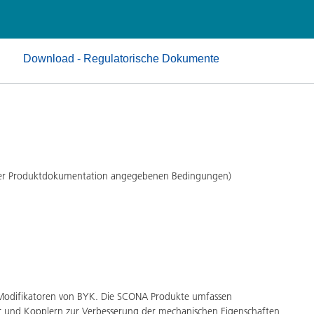
Pulverlacke
Download - Regulatorische Dokumente
 der Produktdokumentation angegebenen Bedingungen)
n Modifikatoren von BYK. Die SCONA Produkte umfassen
ttler und Kopplern zur Verbesserung der mechanischen Eigenschaften