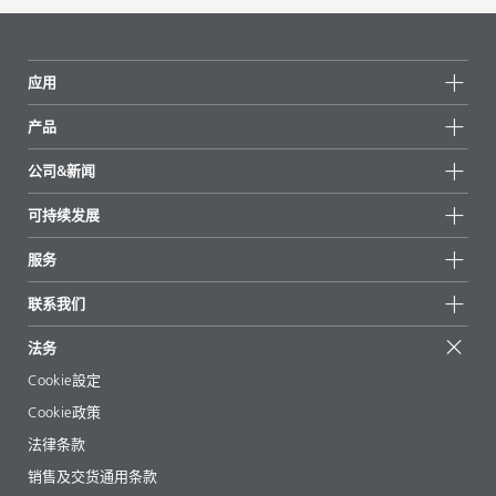
应用
产品
产品组
公司&新闻
所有产品
公司信息
可持续发展
重点推荐
新闻
可持续发展
服务
新闻和媒体
可持续产品
有问必答
地区和分销商
联系我们
成功案例
起始配方
展会和活动
联系我们
EcoVadis
法务
文章
管理层
BYKinside
认证
Cookie設定
电子书
职业生涯
Cookie政策
法规事务
法律条款
助剂指南 App
销售及交货通用条款
视频