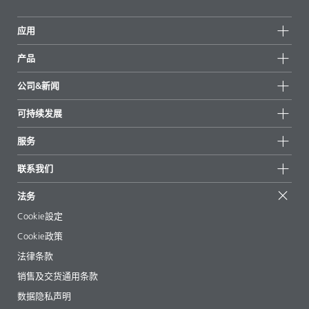
应用
产品
产品组
公司&新闻
所有产品
公司信息
可持续发展
重点推荐
新闻
可持续发展
服务
新闻和媒体
可持续产品
有问必答
地区和分销商
联系我们
成功案例
起始配方
展会和活动
联系我们
EcoVadis
法务
文章
管理层
BYKinside
认证
Cookie設定
电子书
职业生涯
Cookie政策
法规事务
法律条款
助剂指南 App
销售及交货通用条款
视频
数据隐私声明
下载