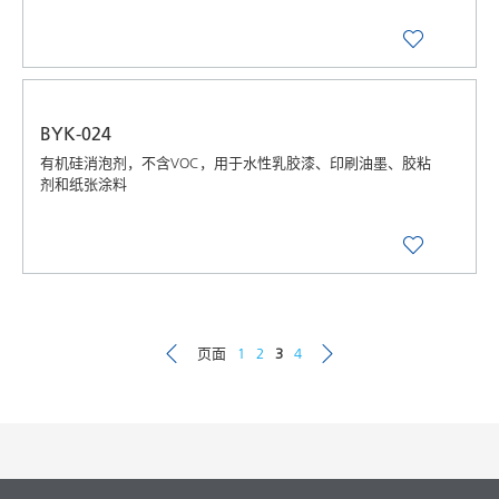
BYK-024
有机硅消泡剂，不含VOC，用于水性乳胶漆、印刷油墨、胶粘
剂和纸张涂料
页面
1
2
3
4