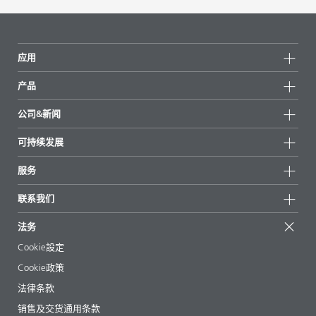
应用
产品
产品组
公司&新闻
所有产品
公司信息
可持续发展
重点推荐
新闻
可持续发展
服务
新闻和媒体
可持续产品
有问必答
地区和分销商
联系我们
成功案例
起始配方
展会和活动
联系我们
EcoVadis
法务
文章
管理层
BYKinside
认证
Cookie設定
电子书
职业生涯
Cookie政策
法规事务
法律条款
助剂指南 App
销售及交货通用条款
视频