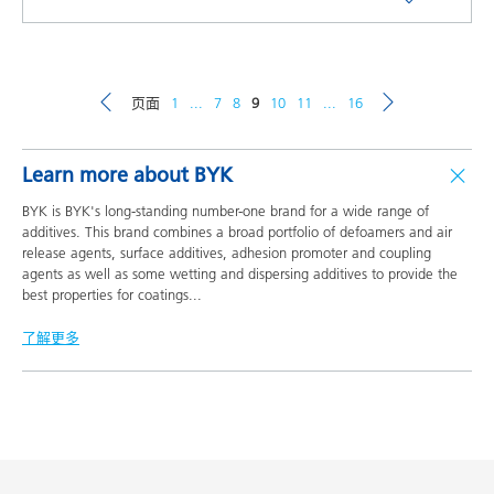
页面
1
...
7
8
9
10
11
...
16
Learn more about BYK
BYK is BYK's long-standing number-one brand for a wide range of
additives. This brand combines a broad portfolio of defoamers and air
release agents, surface additives, adhesion promoter and coupling
agents as well as some wetting and dispersing additives to provide the
best properties for coatings
...
了解更多