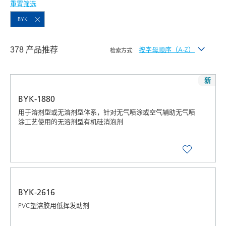
重置筛选
BYK
378 产品推荐
按字母顺序（A-Z）
检索方式:
按最新发布
新
按字母顺序（A-Z）
BYK-1880
按字母顺序（Z-A）
用于溶剂型或无溶剂型体系，针对无气喷涂或空气辅助无气喷
涂工艺使用的无溶剂型有机硅消泡剂
BYK-2616
PVC塑溶胶用低挥发助剂