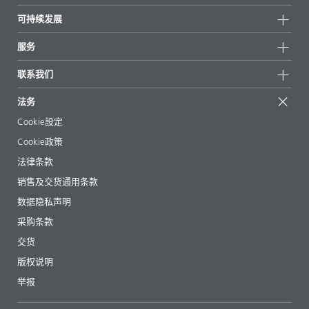
所有产品
公司信息
可持续发展
重点推荐
新闻
可持续发展
服务
新闻和媒体
可持续产品
有问必答
地区和分销商
联系我们
成功案例
起始配方
展会和活动
联系我们
EcoVadis
法务
文章
管理层
BYKinside
认证
Cookie設定
电子书
职业生涯
Cookie政策
法规事务
法律条款
助剂指南 App
销售及交货通用条款
视频
数据隐私声明
下载
采购条款
交货
版权说明
举报