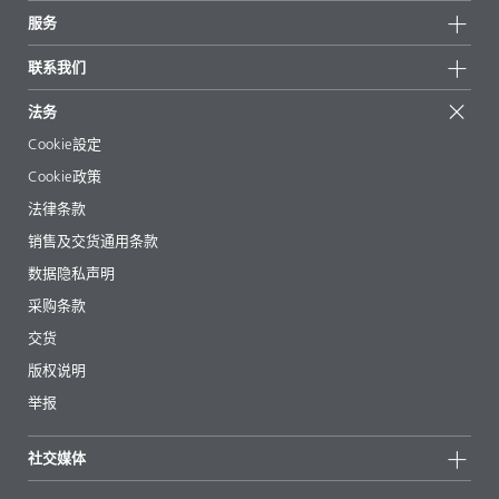
可持续发展
服务
新闻和媒体
可持续产品
有问必答
地区和分销商
联系我们
成功案例
起始配方
展会和活动
联系我们
EcoVadis
法务
文章
管理层
BYKinside
认证
Cookie設定
电子书
职业生涯
Cookie政策
法规事务
法律条款
助剂指南 App
销售及交货通用条款
视频
数据隐私声明
下载
采购条款
交货
版权说明
举报
社交媒体