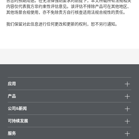
合您的预期用途。在无法律强制要求的前提下，本文所载所有法规相关
内容仅代表我方非约束性评估意见。该评估不排除产品可在其他地区、
其他场景合规使用，亦不免除贵方自行核查适用法规合规性的责任。
我们保留对此信息进行任何更改和更新的权利，恕不另行通知。
应用
产品
产品组
公司&新闻
所有产品
公司信息
可持续发展
重点推荐
新闻
可持续发展
服务
新闻和媒体
可持续产品