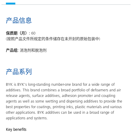
产品信息
保质期（月）:
60
(按照产品文件所规定的条件储存在未开封的原始包装中)
产品组:
消泡剂和脱泡剂
产品系列
BYK is BYK's long-standing number-one brand for a wide range of
additives. This brand combines a broad portfolio of defoamers and air
release agents, surface additives, adhesion promoter and coupling
agents as well as some wetting and dispersing additives to provide the
best properties for coatings, printing inks, plastic materials and various
other applications. BYK additives can be used in a broad range of
applications and systems.
Key benefits