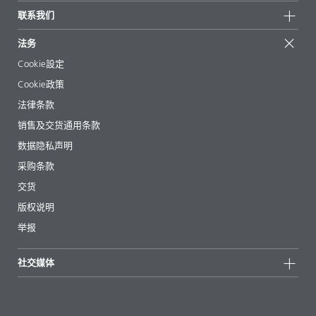
有问必答
地区和分销商
联系我们
成功案例
起始配方
展会和活动
联系我们
EcoVadis
法务
文章
管理层
BYKinside
认证
Cookie設定
电子书
职业生涯
Cookie政策
法规事务
法律条款
助剂指南 App
销售及交货通用条款
视频
数据隐私声明
下载
采购条款
交货
版权说明
举报
社交媒体