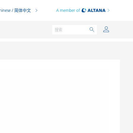
hinese / 简体中文
A member of
粉末涂料
印刷油墨
PVC 共混物
PVC 增塑糊
热塑性塑料
热固性塑料