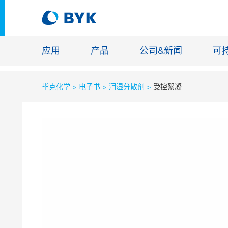
应用
产品
公司&新闻
可
毕克化学
电子书
润湿分散剂
受控絮凝
按应用推荐产品
按应用推荐产品
建筑化学
胶粘剂和密封胶
能源储存
建筑涂料
玻纤浸渍
汽车原厂漆
地坪涂料
汽车修补漆
铸造和耐
罐头涂料
工业涂料