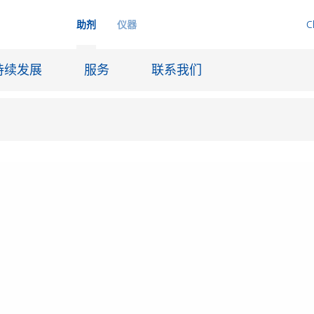
助剂
仪器
C
持续发展
服务
联系我们
品
喷墨
皮革饰面和涂层面料
润滑和脱模
船舶和防腐涂料
火材料
石油和天然气行业
纸张涂料