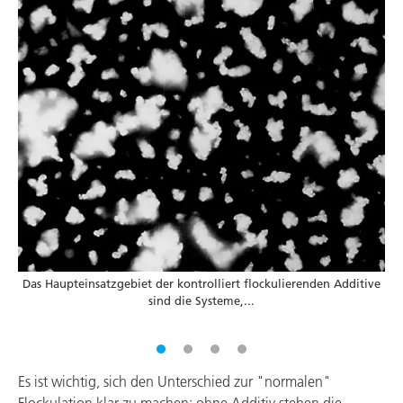
Das Haupteinsatzgebiet der kontrolliert flockulierenden Additive
..
sind die Systeme,...
Es ist wichtig, sich den Unterschied zur "normalen"