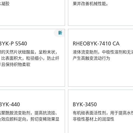
水凝胶
果并改善机械性能。
新
YK-P 5540
RHEOBYK-7410 CA
理的天然片状硅酸盐，呈粉末状，
液体流变助剂，中极性溶剂和无
，比表面积大，粒径细小，防止纤
产生高触变流动行为
并且保持织物柔软
BYK-440
BYK-3450
态聚酰胺流变助剂，提高抗流挂、
有机硅表面活性剂，用于提高水
及效应颜料定向，剪切变稀效果显
非极性基材上的润湿性