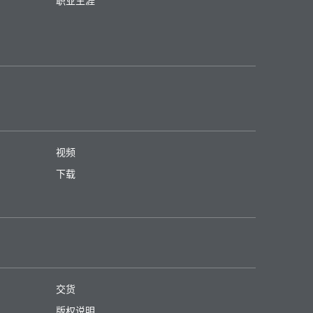
职业生涯
码
语言
SF 34
英语
下载PDF
SF 35
英语
下载PDF
视频
下载
码
语言
交货
版权说明