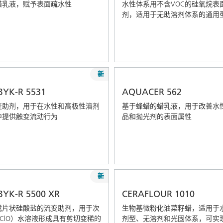
蜡乳液，赋予表面疏水性
水性体系用不含VOC的硅氧烷表
剂，适用于无助溶剂体系的通用
新
YK-R 5531
AQUACER 562
变助剂，用于在水性和高极性溶剂
基于蜂蜡的蜡乳液，用于改善水
中提供触变流动行为
品和抛光剂的表面属性
新
YK-R 5500 XR
CERAFLOUR 1010
成片状硅酸盐的流变助剂，用于次
生物基微粉化油菜籽蜡，适用于
ClO）水溶液形成具有剪切变稀的
剂型、无溶剂和光固体系，可实