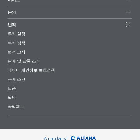
497
언론 및 미디어
지속가능한 제품
전문가에게 물어보세요
소재지 및 판매점
문의
PDF 다운로드
성공 사례
추천 배합
전시회 및 이벤트
문의하기
EcoVadis
법적
기사
경영팀
BYKinside
인증서
쿠키 설정
전자책
경력
바닥 광택제
쿠키 정책
규제 현황
팔로우하기
법적 고지
고광택 메탈 바인딩 바닥 광택제
첨가제 안내 앱
판매 및 납품 조건
제품
동영상
코드
언어
AQUACER 1510, AQUACER
데이터 개인정보 보호정책
HC-SF 13
영어
다운로드
1075, BYK-3451
구매 조건
PDF 다운로드
납품
날인
미세 플라스틱이 없는 고광택 바닥 광택제
공익제보
제품
코드
언어
AQUACER 571
HC-SF 19
영어
PDF 다운로드
A member of