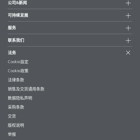
公司&新闻
所有产品
公司信息
可持续发展
重点推荐
新闻
可持续发展
服务
新闻和媒体
可持续产品
有问必答
地区和分销商
联系我们
成功案例
起始配方
展会和活动
联系我们
EcoVadis
法务
文章
管理层
BYKinside
认证
Cookie設定
电子书
职业生涯
Cookie政策
法规事务
法律条款
助剂指南 App
销售及交货通用条款
视频
数据隐私声明
下载
采购条款
交货
版权说明
举报