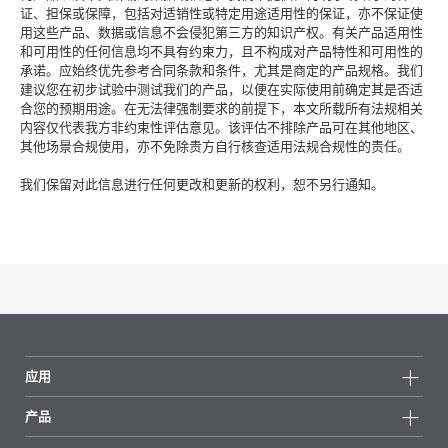
证、担保或保障，包括对适销性或特定用途适用性的保证，亦不保证使
用这些产品、数据或信息不会侵犯第三方的知识产权。有关产品适用性
和可用性的任何信息均不具有约束力，且不构成对产品特性和可用性的
承诺。应始终优先参考合同条款和条件，尤其是商定的产品规格。我们
建议您在初步试验中测试我们的产品，以便在实际使用前确定其是否适
合您的预期用途。在无法律强制要求的前提下，本文所载所有法规相关
内容仅代表我方非约束性评估意见。该评估不排除产品可在其他地区、
其他场景合规使用，亦不免除贵方自行核查适用法规合规性的责任。
我们保留对此信息进行任何更改和更新的权利，恕不另行通知。
应用
产品
产品组