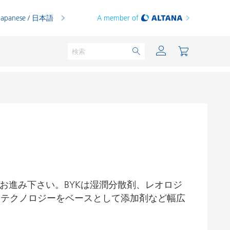
Japanese / 日本語
A member of
粉体塗料
印刷インキ
PVCコンパウンド
お進み下さい。BYKは湿潤分散剤、レオロジ
PVCプラスチゾル
ノテクノロジーをベースとして添加剤など幅広
熱可塑性プラスチック
熱硬化性プラスチック