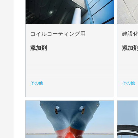
油田向け製造化学品
潤滑油および離型
熱可塑性プラスチック
コイルコーティング用
建設
熱硬化性プラスチック
添加剤
添加
皮革仕上げとコーティング生地
粉体塗料
粘土（活性白土）触媒
その他
その他
紙コーティング
缶コーティング
自動車・車両用塗料
自動車補修塗料