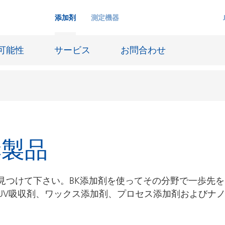
添加剤
測定機器
可能性
サービス
お問合わせ
インクジェットインキ
奨製品
ー貯蔵
皮革仕上げとコーティング生地
ーサイジング
潤滑油および離型
見つけて下さい。BK添加剤を使ってその分野で一歩先を
防食および船舶塗料
UV吸収剤、ワックス添加剤、プロセス添加剤およびナ
び耐火
オイル&ガス分野
用塗料
紙コーティング