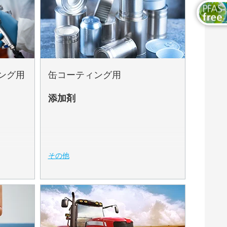
ング用
缶コーティング用
添加剤
その他