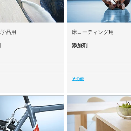
化学品用
床コーティング用
剤
添加剤
その他