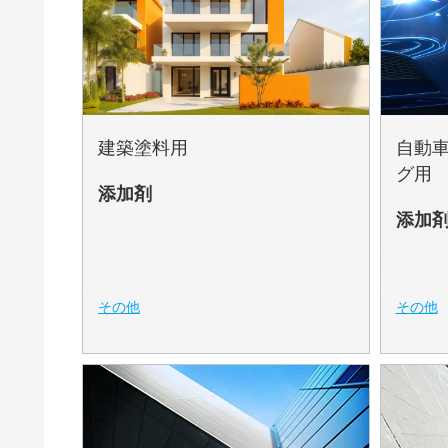
ホームケアおよび業務・工業用洗浄剤
一般工業用塗料
仕上げおよび促進
印刷インキ
建築塗料用
自動車
床用塗料
グ用
添加剤
建築塗料
添加
建設材料
接着剤およびシーラント
その他
その他
木工および家具用塗料
油田向けセメント
油田向け掘削