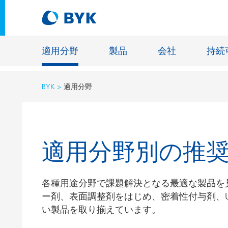
適用分野
製品
会社
持続
BYK
適用分野
適用分野別の推奨製品
適用分野別の推奨製品
建設材料
適用分野別の推
接着剤およびシーリング材
エネルギ
建築塗料
ファイバ
自動車・車両用塗料
各種用途分野で課題解決となる最適な製品を
床用塗料
ー剤、表面調整剤をはじめ、密着性付与剤、
自動車補修塗料
鋳造およ
い製品を取り揃えています。
缶コーティング
一般工業