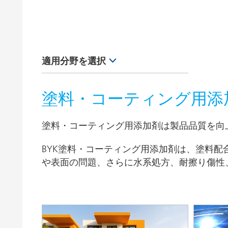
粘土（活性白土）触媒
ホームケ
コイルコーティング
適用分野を選択
Personal Care
塗料・コーティング用添
PVCコンパウンド
塗料・コーティング用添加剤は製品品質を向
PVCプラスチゾル
インクジェットインキ
BYK塗料・コーティング用添加剤は、塗料
や表面の問題、さらに水系処方、耐擦り傷性
エネルギー貯蔵
コイルコーティング
ファイバーサイジング