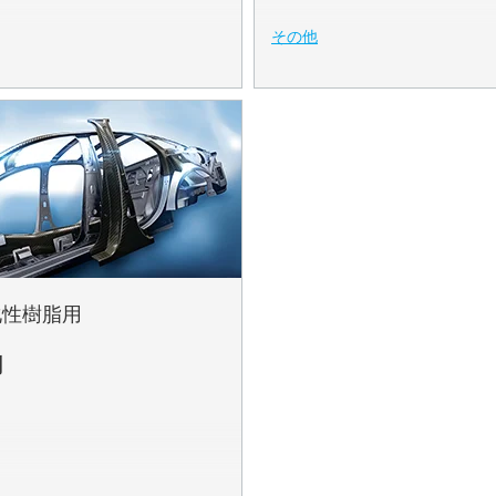
その他
化性樹脂用
剤