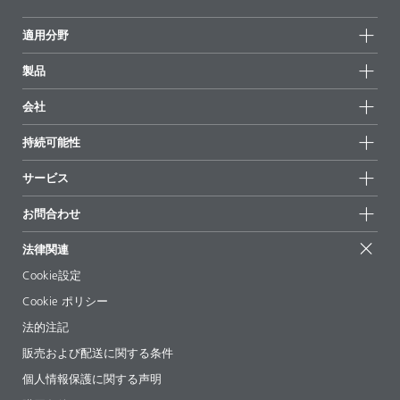
適用分野
製品
製品グループ
会社
全製品
会社情報
持続可能性
ハイライト
ニュース
持続可能性
サービス
拠点と販売代理店
持続可能な製品
お問合せ
展示会 & イベント
お問合わせ
サクセスストーリー
配合の出発点
経営陣
お問合せ先
EcoVadis
法律関連
論文記事
キャリア
BYKinside
証明書
Cookie設定
ebooks(電子書籍)
フォロー
Cookie ポリシー
法令情報
法的注記
添加剤ガイドアプリ
販売および配送に関する条件
ビデオ
個人情報保護に関する声明
ダウンロード