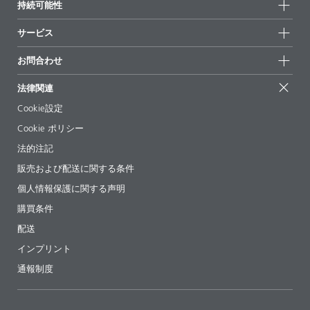
持続可能性
DISPERBYK-190を使用した水系用ピグメントコンセント
ハイライト
ニュース
レート
持続可能性
サービス
拠点と販売代理店
製品
コード
言語
持続可能な製品
お問合せ
DISPERBYK-190
L-SF 24
英語
展示会 & イベント
お問合わせ
サクセスストーリー
配合の出発点
経営陣
お問合せ先
PDF をダウンロード
EcoVadis
法律関連
論文記事
キャリア
BYKinside
証明書
Cookie設定
ebooks(電子書籍)
フォロー
DISPERBYK-2015を使用した水系、透明酸化鉄の赤
Cookie ポリシー
法令情報
製品
コード
言語
法的注記
添加剤ガイドアプリ
DISPERBYK-2015
L-SF 22
英語
販売および配送に関する条件
ビデオ
PDF をダウンロード
個人情報保護に関する声明
ダウンロード
購買条件
DISPERBYK-2015を使用した水系用ピグメントコンセント
配送
レート
インプリント
製品
コード
言語
通報制度
DISPERBYK-2015
L-SF 25
英語
PDF をダウンロード