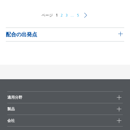
ページ
1
2
3
...
5
配合の出発点
100% UV系用ピグメントコンセントレート
DISPERBYK-2155を使用した100 % UV系用ピグメントコ
ンセントレート
製品
コード
言語
DISPERBYK-2155
L-SF 29
英語
PDF をダウンロード
適用分野
製品
製品グループ
水系用ピグメントコンセントレート
会社
全製品
会社情報