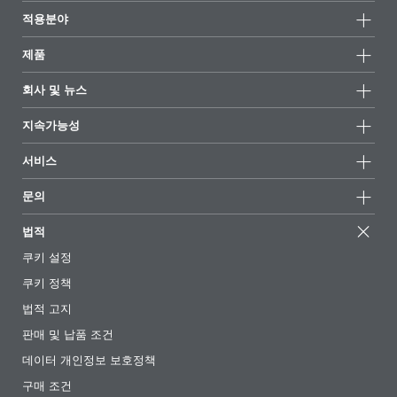
적용분야
제품
제품군
회사 및 뉴스
모든제품
회사 정보
지속가능성
하이라이트
뉴스
지속가능성
서비스
언론 및 미디어
지속가능한 제품
전문가에게 물어보세요
소재지 및 판매점
문의
성공 사례
추천 배합
전시회 및 이벤트
문의하기
EcoVadis
법적
기사
경영팀
BYKinside
인증서
쿠키 설정
전자책
경력
쿠키 정책
규제 현황
팔로우하기
법적 고지
첨가제 안내 앱
판매 및 납품 조건
동영상
데이터 개인정보 보호정책
다운로드
구매 조건