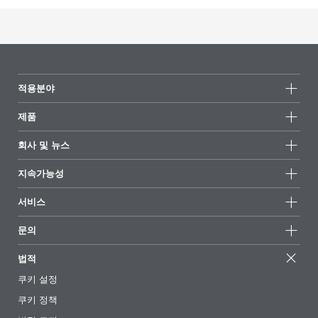
천연·바이오 기반 왁스 에멀전을 기반으로 한 비건 가구 및
목재 관리 제품
제품
코드
언어
AQUACER 565, AQUACER
HC-SF 34
영어
570
적용분야
PDF 다운로드
제품
제품군
천연 왁스 에멀전을 기반으로 한 천연 가구 및 목재 관리 제
회사 및 뉴스
품
모든제품
회사 정보
지속가능성
제품
하이라이트
코드
언어
뉴스
AQUACER 561, AQUACER
지속가능성
HC-SF 35
영어
서비스
497
언론 및 미디어
지속가능한 제품
전문가에게 물어보세요
소재지 및 판매점
문의
PDF 다운로드
성공 사례
추천 배합
전시회 및 이벤트
문의하기
EcoVadis
법적
기사
경영팀
BYKinside
인증서
쿠키 설정
전자책
경력
바닥 광택제
쿠키 정책
규제 현황
팔로우하기