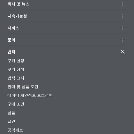
제품군
회사 및 뉴스
모든제품
회사 정보
지속가능성
하이라이트
뉴스
지속가능성
서비스
언론 및 미디어
지속가능한 제품
전문가에게 물어보세요
소재지 및 판매점
문의
성공 사례
추천 배합
전시회 및 이벤트
문의하기
EcoVadis
법적
기사
경영팀
BYKinside
인증서
쿠키 설정
전자책
경력
쿠키 정책
규제 현황
팔로우하기
법적 고지
첨가제 안내 앱
판매 및 납품 조건
동영상
데이터 개인정보 보호정책
다운로드
구매 조건
납품
날인
공익제보