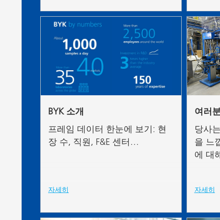
BYK 소개
여러분
프레임 데이터 한눈에 보기: 현
당사는
장 수, 직원, F&E 센터…
을 느
에 대
자세히
자세히