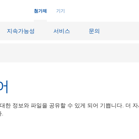
첨가제
기기
지속가능성
서비스
문의
화학재료
잉크젯 잉크
어
장시스템
가죽 마감 및 코팅된 직물
징
윤활유 및 이형제
에 대한 정보와 파일을 공유할 수 있게 되어 기쁩니다. 더
도료
선박 및 중방식용 도료
.
내화물
Oil & Gas 분야
료
종이 코팅