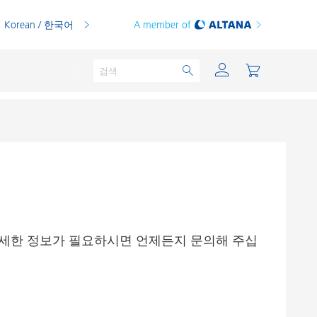
Korean / 한국어
A member of
분체용 도료
인쇄 잉크
PVC 컴파운드
 자세한 정보가 필요하시면 언제든지 문의해 주십
PVC 플라스티졸
열가소성 수지
열경화성 수지