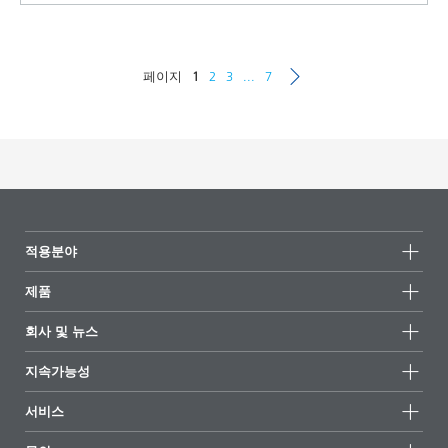
페이지
1
2
3
...
7
적용분야
제품
제품군
회사 및 뉴스
모든제품
회사 정보
지속가능성
하이라이트
뉴스
지속가능성
서비스
언론 및 미디어
지속가능한 제품
전문가에게 물어보세요
소재지 및 판매점