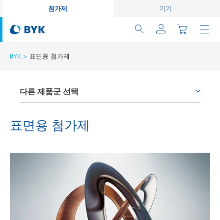
첨가제
기기
BYK
표면용 첨가제
다른 제품군 선택
부착 증진제와 커플링 에이전트
표면용 첨가제
소포제와 탈포제
습윤분산제
왁스 첨가제
유동성 첨가제
표면용 첨가제