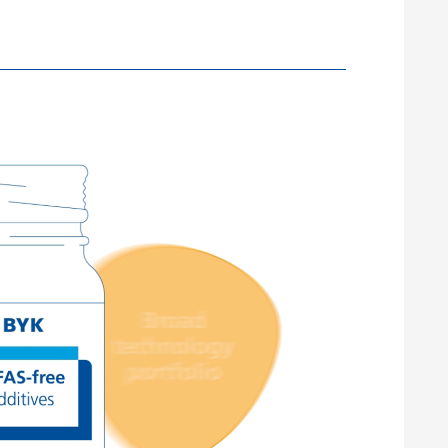
최
표
뛰
크
재
우