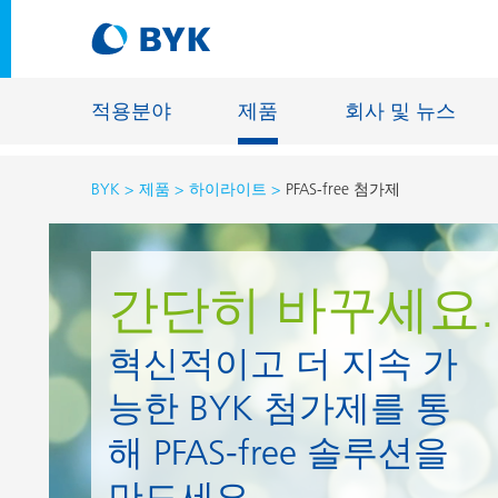
적용분야
제품
회사 및 뉴스
BYK
제품
하이라이트
PFAS-free 첨가제
적용분야에 따른 제품 추천
적용분야에 따른 제품 추천
건축물용 
간단히 바꾸세요.
접착제 및 실란트
에너지 저
혁신적이고 더 지속 가
건축용 도료
섬유 사이
자동차 OEM 도료
능한 BYK 첨가제를 통
바닥재용 
자동차 보수용 도료
주물 및 
해 PFAS-free 솔루션을
제관용 도료
공업용 도
만드세요.