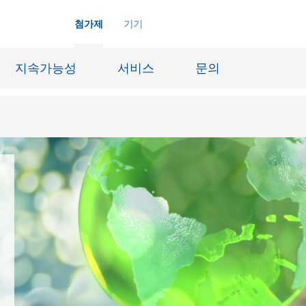
첨가제
기기
지속가능성
서비스
문의
화학재료
잉크젯 잉크
장시스템
가죽 마감 및 코팅된 직물
징
윤활유 및 이형제
도료
선박 및 중방식용 도료
내화물
Oil & Gas 분야
료
종이 코팅