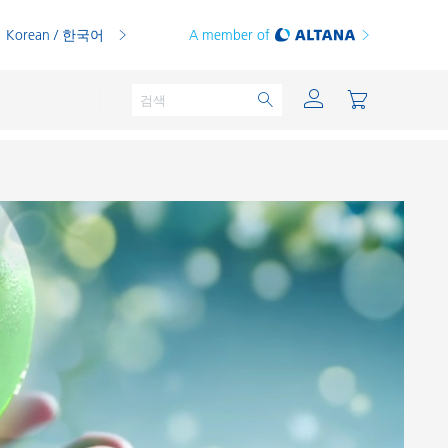
Korean / 한국어
A member of
분체용 도료
인쇄 잉크
PVC 컴파운드
PVC 플라스티졸
열가소성 수지
열경화성 수지