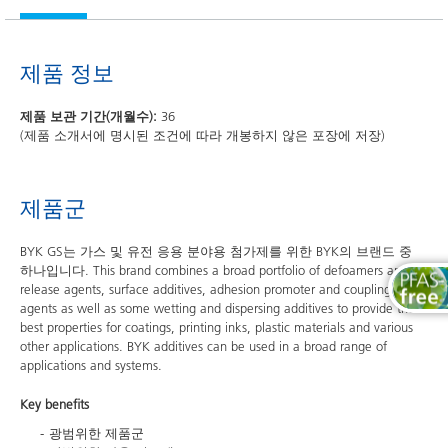
제품 정보
제품 보관 기간(개월수):
36
(제품 소개서에 명시된 조건에 따라 개봉하지 않은 포장에 저장)
제품군
BYK GS는 가스 및 유전 응용 분야용 첨가제를 위한 BYK의 브랜드 중
하나입니다. This brand combines a broad portfolio of defoamers and air
release agents, surface additives, adhesion promoter and coupling
agents as well as some wetting and dispersing additives to provide the
best properties for coatings, printing inks, plastic materials and various
other applications. BYK additives can be used in a broad range of
applications and systems.
Key benefits
광범위한 제품군