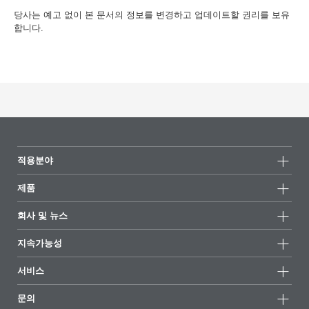
당사는 예고 없이 본 문서의 정보를 변경하고 업데이트할 권리를 보유
합니다.
적용분야
제품
제품군
회사 및 뉴스
모든제품
회사 정보
지속가능성
하이라이트
뉴스
지속가능성
서비스
언론 및 미디어
지속가능한 제품
전문가에게 물어보세요
소재지 및 판매점
문의
성공 사례