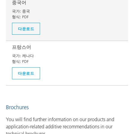
중국어
국가:
중국
형식:
PDF
다운로드
프랑스어
국가:
캐나다
형식:
PDF
다운로드
Brochures
You will find further information on our products and
application-related additive recommendations in our
technical brochures.