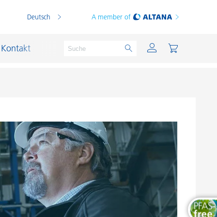
Deutsch
A member of
Kontakt
PVC Compounds
PVC-Plastisole
Schichtsilikat-Katalysatoren
Schiffslackierung und Korrosionsschutz
Schmierstoffe und Formtrennmittel
Thermoplaste