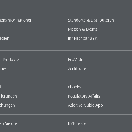
ensinformationen
Standorte & Distributoren
Messen & Events
edien
Ihr Nachbar BYK
e Produkte
EcoVadis
ries
Zertifikate
t
ebooks
lierungen
Regulatory Affairs
ichungen
Additive Guide App
en Sie uns
BYKinside