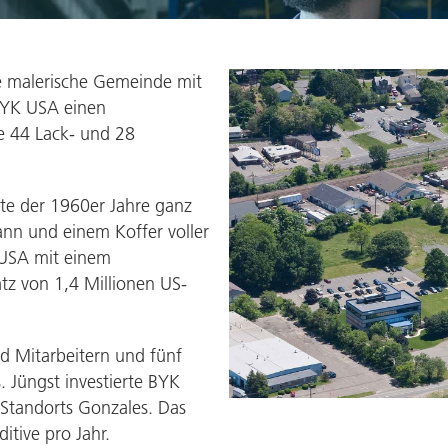
Pulverlacke
ne malerische Gemeinde mit
BYK USA einen
e 44 Lack- und 28
tte der 1960er Jahre ganz
nn und einem Koffer voller
 USA mit einem
z von 1,4 Millionen US-
d Mitarbeitern und fünf
 Jüngst investierte BYK
 Standorts Gonzales. Das
tive pro Jahr.