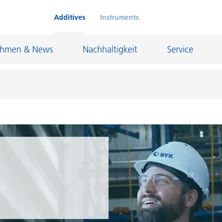
Additives
Instruments
ehmen & News
Nachhaltigkeit
Service
Klebstoffe und Dichtungsmassen
eschichtungen
Leder- und Textilbeschichtungen
nd Feuerfestindustrie
Maler- und Bautenlacke
und I&I
Öl- und Gasindustrie
Möbellacke
Papierbeschichtungen
cke
Personal Care