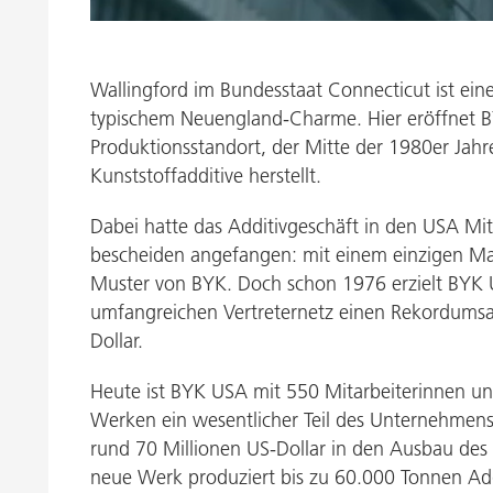
Druckfarben
Inkjet Inks
Standort Gonzales heute
Energiespeicherung
Wallingford im Bundesstaat Connecticut ist ei
typischem Neuengland-Charme. Hier eröffnet 
Produktionsstandort, der Mitte der 1980er Jahr
Kunststoffadditive herstellt.
Dabei hatte das Additivgeschäft in den USA Mi
bescheiden angefangen: mit einem einzigen Ma
Muster von BYK. Doch schon 1976 erzielt BYK
umfangreichen Vertreternetz einen Rekordumsat
Dollar.
Heute ist BYK USA mit 550 Mitarbeiterinnen un
Werken ein wesentlicher Teil des Unternehmens.
rund 70 Millionen US-Dollar in den Ausbau des
neue Werk produziert bis zu 60.000 Tonnen Addi