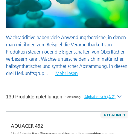
Wachsadditive
Wachsadditive haben viele Anwendungsbereiche, in denen
man mit ihnen zum Beispiel die Verarbeitbarkeit von
Produkten steuern oder die Eigenschaften von Oberflächen
verbessern kann. Wachse unterscheiden sich in natürlicher,
halbsynthetischer und synthetischer Abstammung. In diesen
drei Herkunftsgrup
...
Mehr lesen
139 Produktempfehlungen
Alphabetisch (A-Z)
Sortierung:
Neueste
RELAUNCH
Alphabetisch (A-Z)
AQUACER 492
Alphabetisch (Z-A)
Modifizierte Paraffinwachsemulsion zur Hydrophobierung von