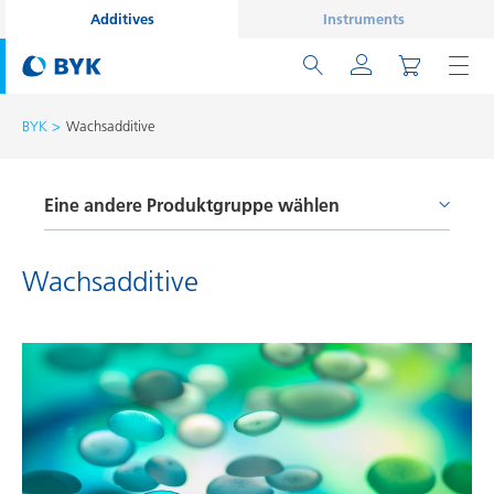
Additives
Instruments
BYK
Wachsadditive
Eine andere Produktgruppe wählen
Entschäumer und Entlüfter
Wachsadditive
Haftvermittler und Coupling Agents
Netz- und Dispergieradditive
Oberflächenadditive
Prozessadditive
Rheologieadditive