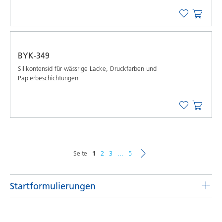
BYK-349
Silikontensid für wässrige Lacke, Druckfarben und
Papierbeschichtungen
Seite
1
2
3
...
5
Startformulierungen
Pigmentkonzentrate für lösemittelhaltige Systeme