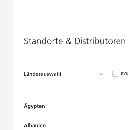
Standorte & Distributoren
Länderauswahl
BYK 
Alle anzeigen
Ägypten
Ägypten
Distributoren in Ägypten
Albanien
Albanien