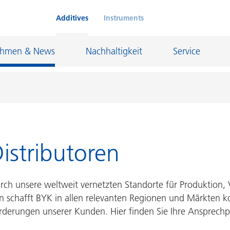
Additives
Instruments
ehmen & News
Nachhaltigkeit
Service
Klebstoffe und Dichtungsmassen
istributoren
eschichtungen
Leder- und Textilbeschichtungen
nd Feuerfestindustrie
Maler- und Bautenlacke
ch unsere weltweit vernetzten Standorte für Produktion, 
und I&I
Öl- und Gasindustrie
n schafft BYK in allen relevanten Regionen und Märkten 
Möbellacke
Papierbeschichtungen
orderungen unserer Kunden. Hier finden Sie Ihre Ansprechp
cke
Personal Care