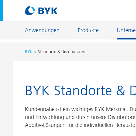
Anwendungen
Produkte
Untern
BYK
Standorte & Distributoren
Produktempfehlungen nach Anwendungen
Produktempfehlungen nach Anwendungen
Fiber Sizing
BYK Standorte & D
Autoreparaturlackierung
Fußbodenb
Autoserienlackierung
Gießerei- u
Bauchemie
Kundennähe ist ein wichtiges BYK Merkmal. Dur
Home Care 
und Entwicklung und durch unsere Distributore
Can Coatings
Holz- und 
Additiv-Lösungen für die individuellen Herausf
Coil Coatings
Industriela