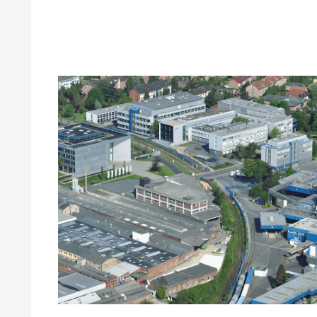
Druckfarben
Inkjet Inks
Energiespeicherung