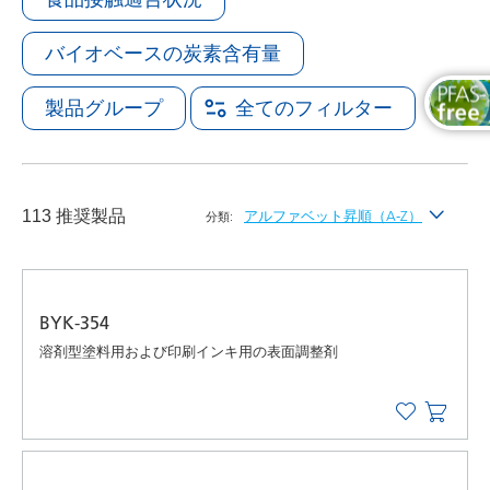
バイオベースの炭素含有量
製品グループ
全てのフィルター
113 推奨製品
アルファベット昇順（A-Z）
分類:
最新
アルファベット昇順（A-Z）
BYK-354
アルファベット降順（Z-A）
溶剤型塗料用および印刷インキ用の表面調整剤