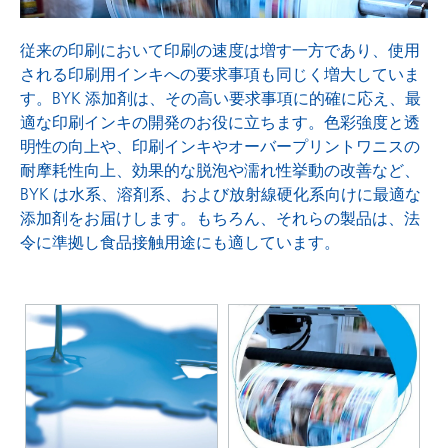
従来の印刷において印刷の速度は増す一方であり、使用
される印刷用インキへの要求事項も同じく増大していま
す。BYK 添加剤は、その高い要求事項に的確に応え、最
適な印刷インキの開発のお役に立ちます。色彩強度と透
明性の向上や、印刷インキやオーバープリントワニスの
耐摩耗性向上、効果的な脱泡や濡れ性挙動の改善など、
BYK は水系、溶剤系、および放射線硬化系向けに最適な
添加剤をお届けします。もちろん、それらの製品は、法
令に準拠し食品接触用途にも適しています。