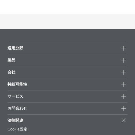
DISPERBYK-168、DISPERBYK-2013およびDISPERBYK-
2030を使用したUV系ピグメントコンセントレート
製品
コード
言語
DISPERBYK-168, DISPERBYK-
GA-SF 3
英語
2013, DISPERBYK-2030
PDF をダウンロード
適用分野
DISPERBYK-190および DISPERBYK-2014を使用した水系用
製品
樹脂なしのピグメントコンセントレート
製品グループ
製品
会社
コード
言語
全製品
DISPERBYK-190, DISPERBYK-
GA-SF 1
英語
会社情報
2014
持続可能性
ハイライト
ニュース
持続可能性
PDF をダウンロード
サービス
拠点と販売代理店
持続可能な製品
お問合せ
展示会 & イベント
お問合わせ
サクセスストーリー
DISPERBYK-193およびDISPERBYK-195を使用した水系用
配合の出発点
経営陣
お問合せ先
樹脂ありのピグメントコンセントレート
EcoVadis
法律関連
論文記事
キャリア
BYKinside
証明書
製品
Cookie設定
コード
言語
ebooks(電子書籍)
フォロー
DISPERBYK-193, DISPERBYK-