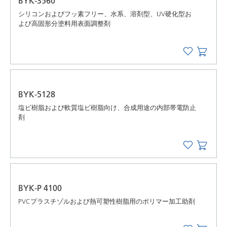
BYK-3560
シリコンおよびフッ素フリー、水系、溶剤型、UV硬化型お
よび高固形分塗料用表面調整剤
BYK-5128
塩ビ樹脂および軟質塩ビ樹脂向け、合成用途の内部帯電防止
剤
BYK-P 4100
PVCプラスチゾルおよび熱可塑性樹脂用のポリマー加工助剤