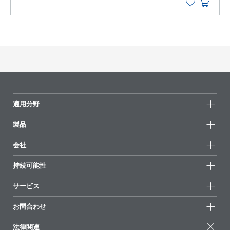
適用分野
製品
製品グループ
会社
全製品
会社情報
持続可能性
ハイライト
ニュース
持続可能性
サービス
拠点と販売代理店
持続可能な製品
お問合せ
展示会 & イベント
お問合わせ
サクセスストーリー
配合の出発点
経営陣
お問合せ先
EcoVadis
法律関連