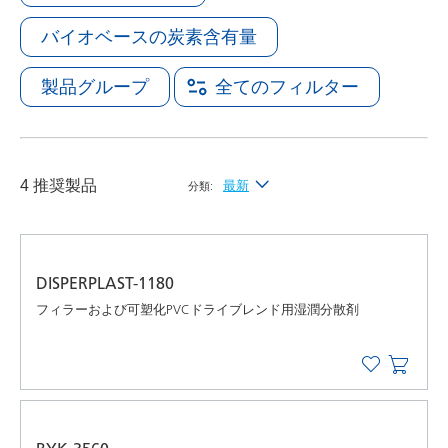
バイオベースの炭素含有量
製品グループ
全てのフィルター
4 推奨製品
最新
分類:
最新
アルファベット昇順（A-Z）
DISPERPLAST-1180
アルファベット降順（Z-A）
フィラーおよび可塑化PVCドライブレンド用湿潤分散剤