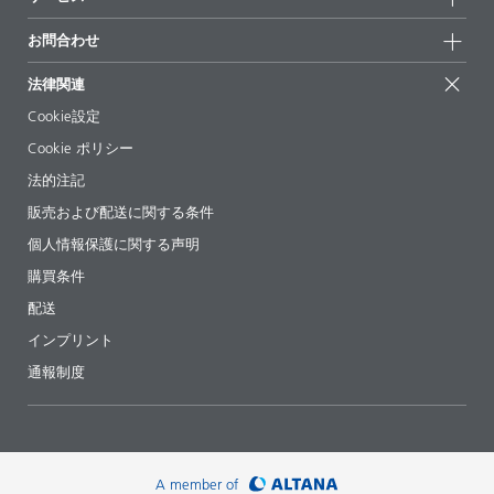
拠点と販売代理店
持続可能な製品
お問合せ
展示会 & イベント
お問合わせ
サクセスストーリー
配合の出発点
経営陣
お問合せ先
EcoVadis
法律関連
論文記事
キャリア
BYKinside
証明書
Cookie設定
ebooks(電子書籍)
フォロー
Cookie ポリシー
法令情報
法的注記
添加剤ガイドアプリ
販売および配送に関する条件
ビデオ
個人情報保護に関する声明
ダウンロード
購買条件
配送
インプリント
通報制度
A member of