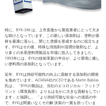
特に、BYK-346 は、上市直後から製造業者にとって大き
な助けとなっています。この新しい添加剤は、塗料が基
材を最適に濡らし、閉じた塗膜を形成するのに役立ちま
す。BYKはその後、特殊な消泡剤や湿潤分散剤など、よ
り多くの水系塗料用製品を市場に投入してきました。
1993年には、BYKの技術革新の半分が、より環境に優し
い塗料用の添加剤となっています。
近年、BYKは持続可能性の向上に貢献する添加剤の開発
を進めています。ALTANA社のCEOである Martin Babilas
氏は、 「BYKの製品は、当社のエコロジカル・フットプ
リント（環境負荷） よりもはるかに大きな貢献をしてい
ます」と強調し、 「より持続可能な社会への道筋の中
で、BYKは間違いなくその解 決策の一翼を担っていま