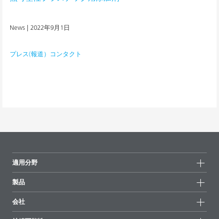
News |
2022年9月1日
プレス(報道）コンタクト
適用分野
製品
製品グループ
会社
全製品
会社情報