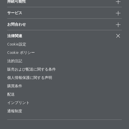
持続可能性
ハイライト
ニュース
持続可能性
サービス
拠点と販売代理店
持続可能な製品
お問合せ
展示会 & イベント
お問合わせ
サクセスストーリー
配合の出発点
経営陣
お問合せ先
EcoVadis
法律関連
論文記事
キャリア
BYKinside
証明書
Cookie設定
ebooks(電子書籍)
フォロー
Cookie ポリシー
法令情報
法的注記
添加剤ガイドアプリ
販売および配送に関する条件
ビデオ
個人情報保護に関する声明
ダウンロード
購買条件
配送
インプリント
通報制度