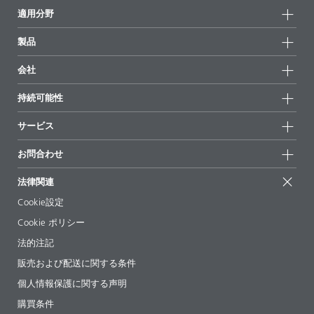
適用分野
製品
製品グループ
会社
全製品
会社情報
持続可能性
ハイライト
ニュース
持続可能性
サービス
拠点と販売代理店
持続可能な製品
お問合せ
展示会 & イベント
お問合わせ
サクセスストーリー
配合の出発点
経営陣
お問合せ先
EcoVadis
法律関連
論文記事
キャリア
BYKinside
証明書
Cookie設定
ebooks(電子書籍)
フォロー
Cookie ポリシー
法令情報
法的注記
添加剤ガイドアプリ
販売および配送に関する条件
ビデオ
個人情報保護に関する声明
ダウンロード
購買条件