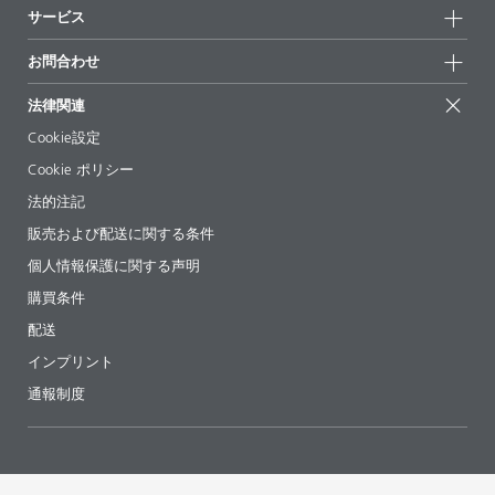
持続可能性
サービス
拠点と販売代理店
持続可能な製品
お問合せ
展示会 & イベント
お問合わせ
サクセスストーリー
配合の出発点
経営陣
お問合せ先
EcoVadis
法律関連
論文記事
キャリア
BYKinside
証明書
Cookie設定
ebooks(電子書籍)
フォロー
Cookie ポリシー
法令情報
法的注記
添加剤ガイドアプリ
販売および配送に関する条件
ビデオ
個人情報保護に関する声明
ダウンロード
購買条件
配送
インプリント
通報制度