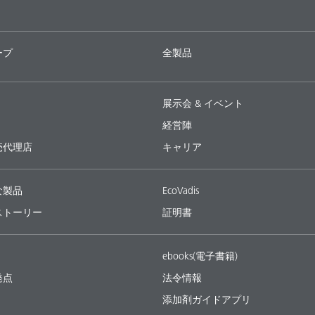
ープ
全製品
展示会 & イベント
経営陣
売代理店
キャリア
な製品
EcoVadis
ストーリー
証明書
ebooks(電子書籍)
発点
法令情報
添加剤ガイドアプリ