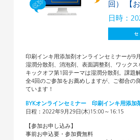
回） 【
粘土（活性白土）触媒
ホームケ
コイルコーティング
日時：202
セ
印刷インキ用添加剤オンラインセミナーが9
湿潤分散剤、消泡剤、表面調整剤、ワックス
キックオフ第1回テーマは湿潤分散剤。課題
全4回のご参加をお薦めしますが、ご都合の
ています！
BYKオンラインセミナー 印刷インキ用添加剤
日程：2022年9月29日(木)15:00～16:15
【参加お申し込み】
事前お申込要・参加費無料