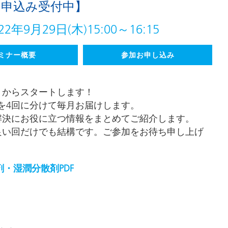
お申込み受付中】
アおよび業務・工業用洗浄剤
パーソナルケア
2年9月29日(木)15:00～16:15
ミナー概要
参加お申し込み
月からスタートします！
を4回に分けて毎月お届けします。
解決にお役に立つ情報をまとめてご紹介します。
良い回だけでも結構です。ご参加をお待ち申し上げ
・湿潤分散剤PDF