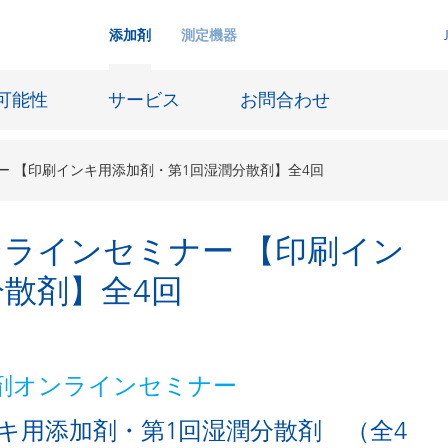
添加剤
測定機器
可能性
サービス
お問合わせ
ナー 【印刷インキ用添加剤・第1回湿潤分散剤】全4回
オンラインセミナー 【印刷イン
インクジェットインキ
散剤】全4回
ー貯蔵
皮革仕上げとコーティング生地
ーサイジング
潤滑油および離型
防食および船舶塗料
加剤オンラインセミナー
び耐火
オイル&ガス分野
キ用添加剤・第1回湿潤分散剤 （全4
用塗料
紙コーティング