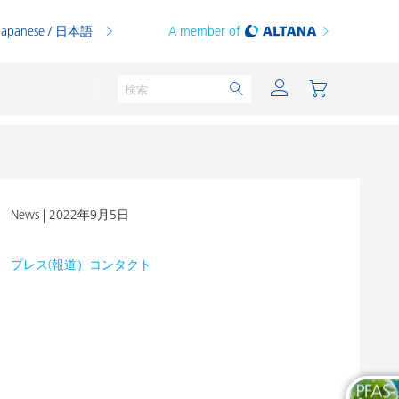
Japanese / 日本語
A member of
News |
2022年9月5日
粉体塗料
印刷インキ
プレス(報道）コンタクト
PVCコンパウンド
PVCプラスチゾル
熱可塑性プラスチック
熱硬化性プラスチック