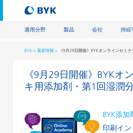
適用分野
製品
会社
持続
BYK
最新情報
《9月29日開催》BYKオンラインセミ
適用分野別の推奨製品
《9月29日開催》BYK
適用分野別の推奨製品
建設材料
キ用添加剤・第1回湿潤分
接着剤およびシーリング材
エネルギ
建築塗料
ファイバ
自動車・車両用塗料
床用塗料
BYK添
自動車補修塗料
鋳造およ
印刷イン
缶コーティング
一般工業