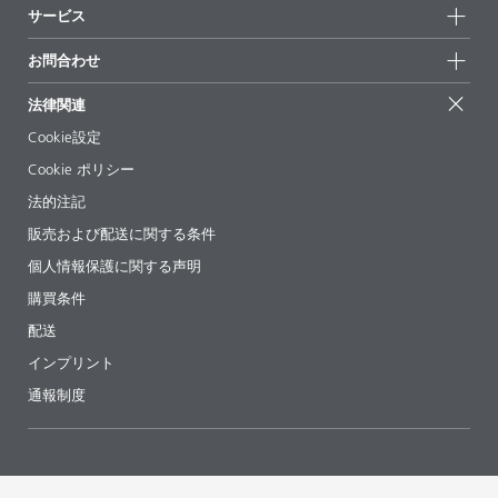
持続可能性
サービス
拠点と販売代理店
持続可能な製品
お問合せ
展示会 & イベント
お問合わせ
サクセスストーリー
配合の出発点
経営陣
お問合せ先
EcoVadis
法律関連
論文記事
キャリア
BYKinside
証明書
Cookie設定
ebooks(電子書籍)
フォロー
Cookie ポリシー
法令情報
法的注記
添加剤ガイドアプリ
販売および配送に関する条件
ビデオ
個人情報保護に関する声明
ダウンロード
購買条件
配送
インプリント
通報制度