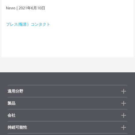
News |
2021年6月10日
プレス(報道）コンタクト
適用分野
製品
製品グループ
会社
全製品
会社情報
持続可能性
ハイライト
ニュース