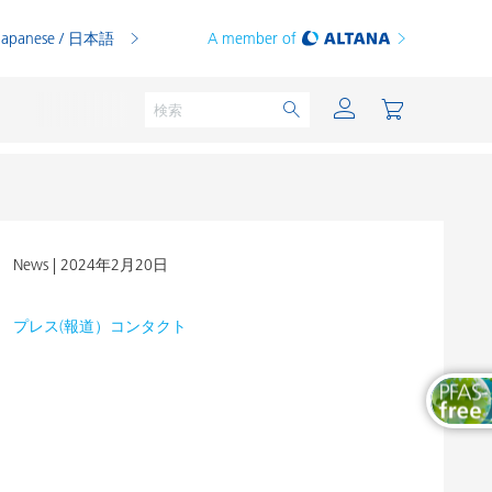
Japanese / 日本語
A member of
News |
2024年2月20日
粉体塗料
印刷インキ
プレス(報道）コンタクト
PVCコンパウンド
PVCプラスチゾル
熱可塑性プラスチック
熱硬化性プラスチック