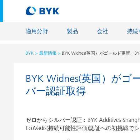
適用分野
製品
会社
持続
BYK
最新情報
BYK Widnes(英国）がゴールド更新
適用分野別の推奨製品
BYK Widnes(英国）
適用分野別の推奨製品
建設材料
バー認証取得
接着剤およびシーリング材
エネルギ
建築塗料
ファイバ
自動車・車両用塗料
床用塗料
ゼロからシルバー認証：BYK Additives Shanghai
自動車補修塗料
鋳造およ
EcoVadis(持続可能性評価)認証への初挑戦
缶コーティング
一般工業