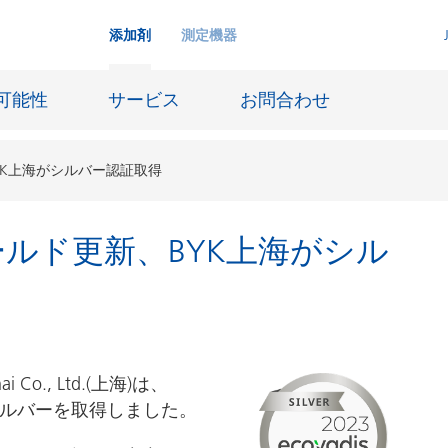
添加剤
測定機器
可能性
サービス
お問合わせ
、BYK上海がシルバー認証取得
がゴールド更新、BYK上海がシル
インクジェットインキ
ー貯蔵
皮革仕上げとコーティング生地
ーサイジング
潤滑油および離型
防食および船舶塗料
 Co., Ltd.(上海)は、
び耐火
オイル&ガス分野
でシルバーを取得しました。
用塗料
紙コーティング