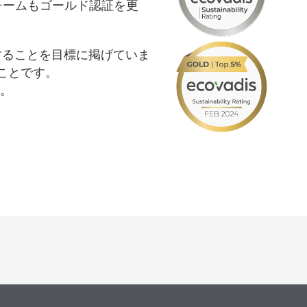
Ltd. チームもゴールド認証を更
アおよび業務・工業用洗浄剤
パーソナルケア
取得することを目標に掲げていま
ことです。
。