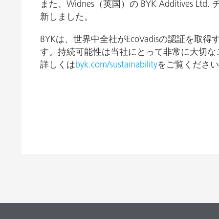
また、Widnes（英国）の BYK Additives 
粘土（活性白土）触媒
ホームケ
新しました。
コイルコーティング
BYKは、世界中全社がEcoVadisの認証を
す。持続可能性は当社にとって非常に大切な
詳しくは
byk.com/sustainability
をご覧ください