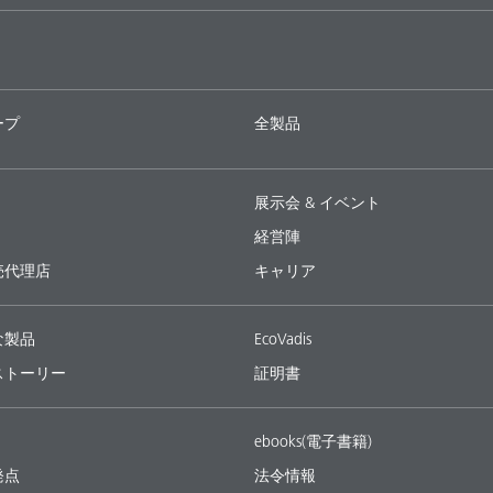
ープ
全製品
展示会 & イベント
経営陣
売代理店
キャリア
な製品
EcoVadis
ストーリー
証明書
ebooks(電子書籍)
発点
法令情報