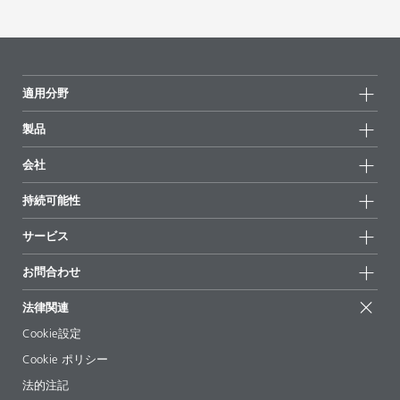
適用分野
製品
製品グループ
会社
全製品
会社情報
持続可能性
ハイライト
ニュース
持続可能性
サービス
拠点と販売代理店
持続可能な製品
お問合せ
展示会 & イベント
お問合わせ
サクセスストーリー
配合の出発点
経営陣
お問合せ先
EcoVadis
法律関連
論文記事
キャリア
BYKinside
証明書
Cookie設定
ebooks(電子書籍)
フォロー
Cookie ポリシー
法令情報
法的注記
添加剤ガイドアプリ