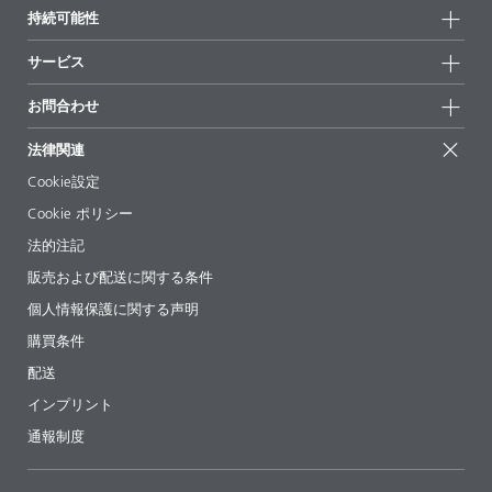
会社情報
持続可能性
ハイライト
ニュース
持続可能性
サービス
拠点と販売代理店
持続可能な製品
お問合せ
展示会 & イベント
お問合わせ
サクセスストーリー
配合の出発点
経営陣
お問合せ先
EcoVadis
法律関連
論文記事
キャリア
BYKinside
証明書
Cookie設定
ebooks(電子書籍)
フォロー
Cookie ポリシー
法令情報
法的注記
添加剤ガイドアプリ
販売および配送に関する条件
ビデオ
個人情報保護に関する声明
ダウンロード
購買条件
配送
インプリント
通報制度